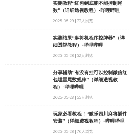
实测教程“红包到底能不能控制尾
数”（详细透视教程）-哔哩哔哩
2025-05-29 | 73人浏览
实测结果“麻将机程序控牌器”（详
细透视教程）-哔哩哔哩
2025-05-29 | 52人浏览
分享辅助“有没有挂可以控制微信红
包埋雷尾数规律”（详细透视教
程）-哔哩哔哩
2025-05-29 | 55人浏览
玩家必看教程！“微乐四川麻将插件
安装”（详细透视教程）-哔哩哔哩
2025-05-29 | 76人浏览