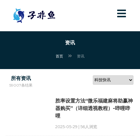
资讯
首页
资讯
所有资讯
59007条结果
胜率设置方法“微乐福建麻将助赢神
器购买”（详细透视教程）-哔哩哔
哩
2025-05-29 | 56人浏览