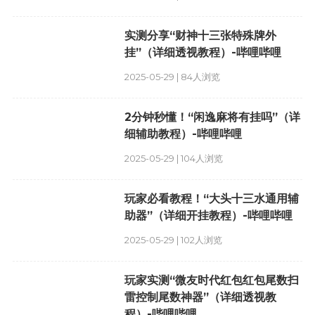
实测分享“财神十三张特殊牌外
挂”（详细透视教程）-哔哩哔哩
2025-05-29 | 84人浏览
2分钟秒懂！“闲逸麻将有挂吗”（详
细辅助教程）-哔哩哔哩
2025-05-29 | 104人浏览
玩家必看教程！“大头十三水通用辅
助器”（详细开挂教程）-哔哩哔哩
2025-05-29 | 102人浏览
玩家实测“微友时代红包红包尾数扫
雷控制尾数神器”（详细透视教
程）-哔哩哔哩