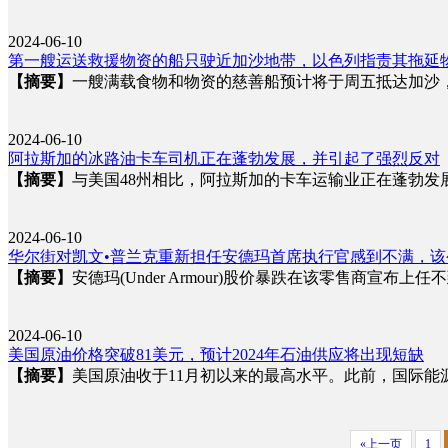
2024-06-10
第一艘运送救援物资的船只驶近加沙地带，以色列指责其拖延
【摘要】
一艘满载食物和物资的慈善船预计将于周五抵达加沙
2024-06-10
阿拉斯加的冰路油卡车司机正在蓬勃发展，并引起了强烈反对
【摘要】
与美国48州相比，阿拉斯加的卡车运输业正在蓬勃发展
2024-06-10
华尔街对凯文•普兰克重新担任安德玛首席执行官感到不满，该
【摘要】
安德玛(Under Armour)股价暴跌在该零售商宣
2024-06-10
美国原油价格突破81美元，预计2024年石油供应将出现短缺
【摘要】
美国原油收于11月初以来的最高水平。此前，国际
«上一页
1