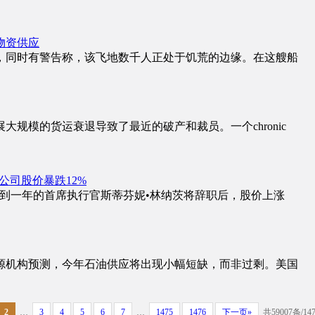
物资供应
，同时有警告称，该飞地数千人正处于饥荒的边缘。在这艘船
大规模的货运衰退导致了最近的破产和裁员。一个chronic
公司股价暴跌12%
布上任不到一年的首席执行官斯蒂芬妮•林纳茨将辞职后，股价上涨
能源机构预测，今年石油供应将出现小幅短缺，而非过剩。美国
2
…
3
4
5
6
7
…
1475
1476
下一页»
共59007条/14